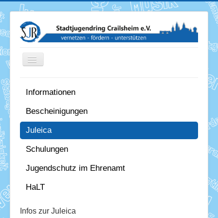
Toggle
Navigation
Informationen
News
Bescheinigungen
Termine
Juleica
Über uns
Schulungen
Mitglieder
Jugendschutz im Ehrenamt
Förderung
HaLT
Services
Infos zur Juleica