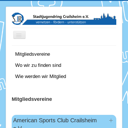
Toggle
Navigation
Mitgliedsvereine
News
Wo wir zu finden sind
Termine
Wie werden wir Mitglied
Über uns
Mitglieder
Mitgliedsvereine
Förderung
Services
American Sports Club Crailsheim