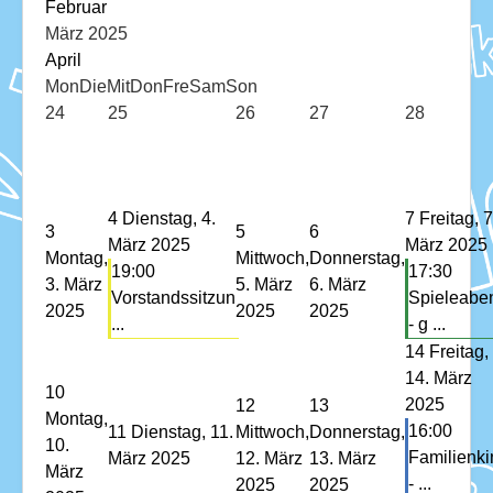
Download
Februar
März 2025
Ausleihe
April
Mon
Die
Mit
Don
Fre
Sam
Son
Ratskeller
24
25
26
27
28
4
Dienstag, 4.
7
Freitag, 7
3
5
6
März 2025
März 2025
Montag,
Mittwoch,
Donnerstag,
19:00
17:30
3. März
5. März
6. März
Vorstandssitzun
Spieleabe
2025
2025
2025
...
- g ...
14
Freitag,
14. März
10
2025
12
13
Montag,
16:00
11
Dienstag, 11.
Mittwoch,
Donnerstag,
10.
Familienki
März 2025
12. März
13. März
März
- ...
2025
2025