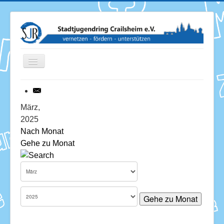
Toggle
Navigation
News
März,
2025
Termine
Nach Monat
Gehe zu Monat
Über uns
Mitglieder
Förderung
Gehe zu Monat
Services