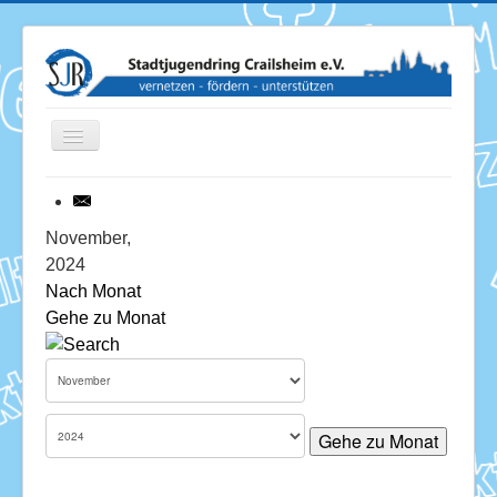
Toggle
Navigation
News
November,
2024
Termine
Nach Monat
Gehe zu Monat
Über uns
Mitglieder
Förderung
Gehe zu Monat
Services