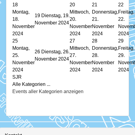
18
20
21
22
Montag,
Mittwoch,
Donnerstag,
Freitag,
19
Dienstag, 19.
18.
20.
21.
22.
November 2024
November
November
November
Novemb
2024
2024
2024
2024
25
27
28
29
Montag,
Mittwoch,
Donnerstag,
Freitag,
26
Dienstag, 26.
25.
27.
28.
29.
November 2024
November
November
November
Novemb
2024
2024
2024
2024
SJR
Alle Kategorien ...
Events aller Kategorien anzeigen