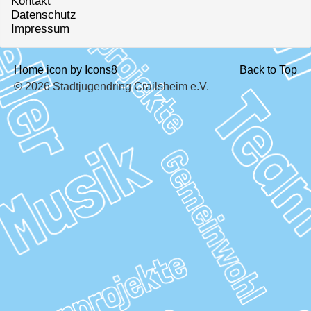
Kontakt
Datenschutz
Impressum
Home icon by Icons8
Back to Top
© 2026 Stadtjugendring Crailsheim e.V.