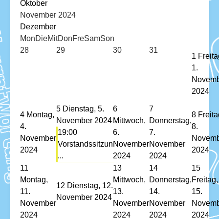
Download
Oktober
November 2024
Ausleihe
Dezember
Mon
Die
Mit
Don
Fre
Sam
Son
Ratskeller
28
29
30
31
1
Freita
1.
Novemb
2024
5
Dienstag, 5.
6
7
4
Montag,
8
Freita
November 2024
Mittwoch,
Donnerstag,
4.
8.
19:00
6.
7.
November
Novemb
Vorstandssitzun
November
November
2024
2024
...
2024
2024
11
13
14
15
Montag,
Mittwoch,
Donnerstag,
Freitag,
12
Dienstag, 12.
11.
13.
14.
15.
November 2024
November
November
November
Novemb
2024
2024
2024
2024