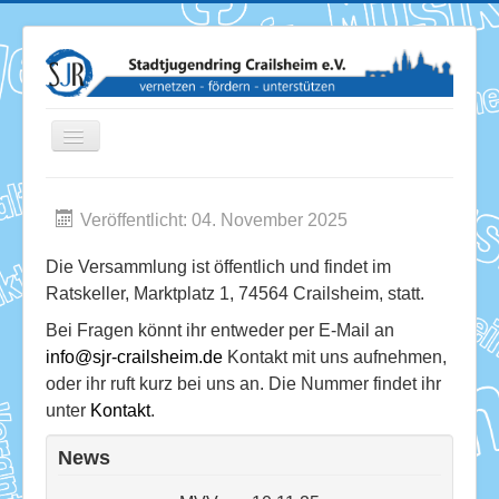
Toggle
Navigation
Veröffentlicht: 04. November 2025
News
Die Versammlung ist öffentlich und findet im
Termine
Ratskeller,
Marktplatz 1,
74564 Crailsheim, statt.
Über uns
Bei Fragen könnt ihr entweder per E-Mail an
info@sjr-crailsheim.de
Kontakt mit uns aufnehmen,
Mitglieder
oder ihr ruft kurz bei uns an. Die Nummer findet ihr
unter
Kontakt
.
Förderung
News
Services