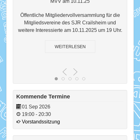
MVV am 10.11.25
Download
Ausleihe
Öffentliche Mitgliedervollversammlung für die
Ö
Mitgliedsvereine des SJR Crailsheim und
Ratskeller
weitere Interessierte am 10.11.2025 um 19 Uhr.
we
WEITERLESEN
Kommende Termine
01 Sep 2026
19:00
-
20:30
Vorstandssitzung