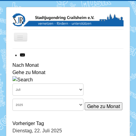
Toggle
Navigation
News
Nach Monat
Gehe zu Monat
Termine
Über uns
Mitglieder
Gehe zu Monat
Förderung
Vorheriger Tag
Services
Dienstag, 22. Juli 2025