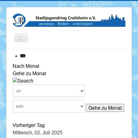
Toggle
Navigation
News
Nach Monat
Gehe zu Monat
Termine
Über uns
Mitglieder
Gehe zu Monat
Förderung
Vorheriger Tag
Services
Mittwoch, 02. Juli 2025