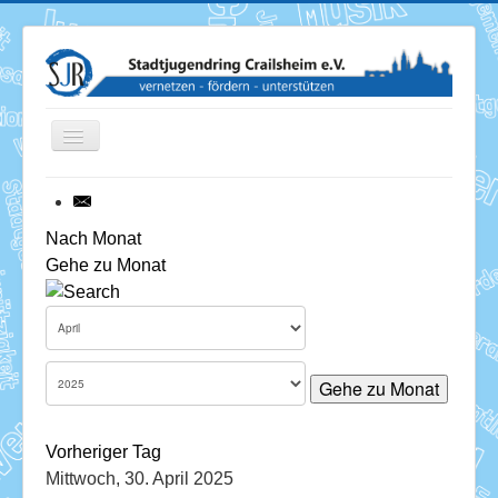
Toggle
Navigation
News
Nach Monat
Gehe zu Monat
Termine
Über uns
Mitglieder
Gehe zu Monat
Förderung
Vorheriger Tag
Services
Mittwoch, 30. April 2025