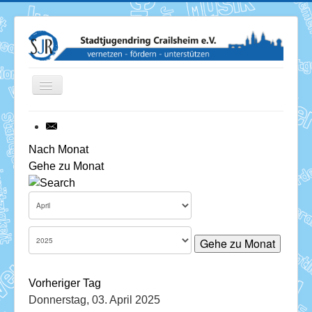
Toggle
Navigation
News
Nach Monat
Gehe zu Monat
Termine
Über uns
Mitglieder
Gehe zu Monat
Förderung
Vorheriger Tag
Services
Donnerstag, 03. April 2025