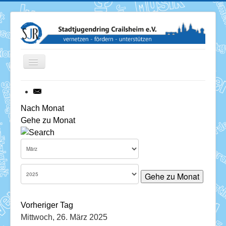
Toggle
Navigation
News
Nach Monat
Gehe zu Monat
Termine
Über uns
Mitglieder
Gehe zu Monat
Förderung
Vorheriger Tag
Services
Mittwoch, 26. März 2025