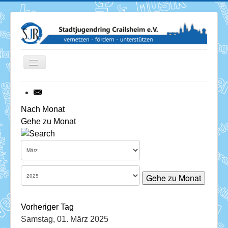
Toggle
Navigation
News
Nach Monat
Gehe zu Monat
Termine
Über uns
Mitglieder
Gehe zu Monat
Förderung
Vorheriger Tag
Services
Samstag, 01. März 2025