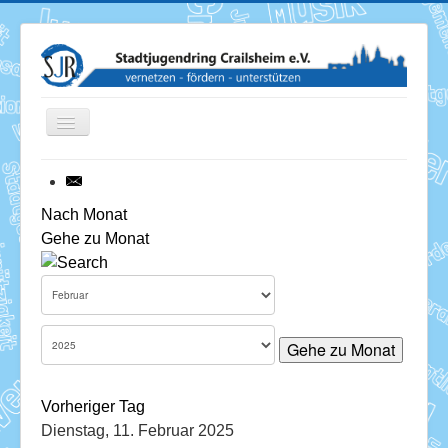
Toggle
Navigation
News
Nach Monat
Gehe zu Monat
Termine
Über uns
Mitglieder
Gehe zu Monat
Förderung
Vorheriger Tag
Services
Dienstag, 11. Februar 2025