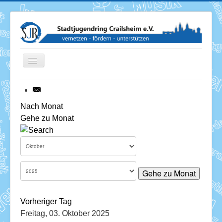
Toggle
Navigation
News
Nach Monat
Gehe zu Monat
Termine
Über uns
Mitglieder
Gehe zu Monat
Förderung
Vorheriger Tag
Services
Freitag, 03. Oktober 2025