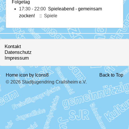
Download
Folgetag
17:30 - 22:00
Spieleabend - gemeinsam
Ausleihe
zocken!
:: Spiele
Ratskeller
Kontakt
Datenschutz
Impressum
Home icon by Icons8
Back to Top
© 2026 Stadtjugendring Crailsheim e.V.