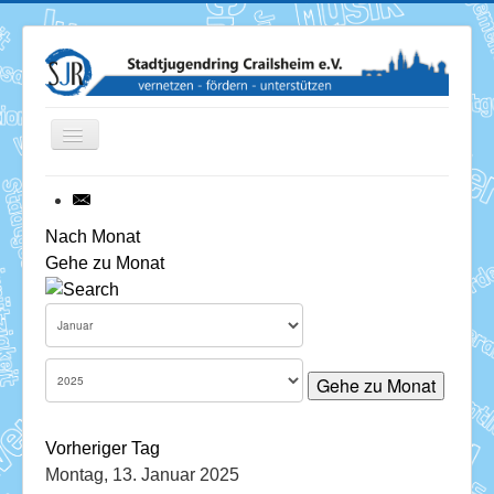
Toggle
Navigation
News
Nach Monat
Gehe zu Monat
Termine
Über uns
Mitglieder
Gehe zu Monat
Förderung
Vorheriger Tag
Services
Montag, 13. Januar 2025