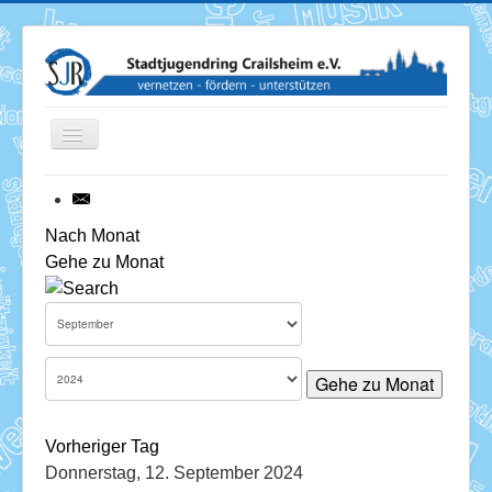
Toggle
Navigation
News
Nach Monat
Gehe zu Monat
Termine
Über uns
Mitglieder
Gehe zu Monat
Förderung
Vorheriger Tag
Services
Donnerstag, 12. September 2024