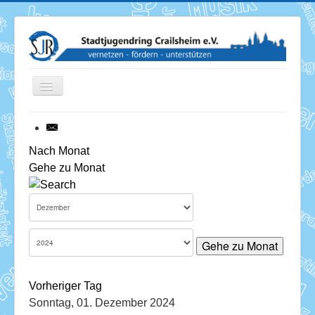
Toggle
Navigation
News
Nach Monat
Gehe zu Monat
Termine
Über uns
Mitglieder
Gehe zu Monat
Förderung
Vorheriger Tag
Services
Sonntag, 01. Dezember 2024