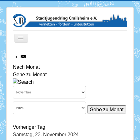
Toggle
Navigation
News
Nach Monat
Gehe zu Monat
Termine
Über uns
Mitglieder
Gehe zu Monat
Förderung
Vorheriger Tag
Services
Samstag, 23. November 2024