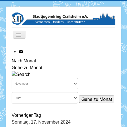
Toggle
Navigation
News
Nach Monat
Gehe zu Monat
Termine
Über uns
Mitglieder
Gehe zu Monat
Förderung
Vorheriger Tag
Services
Sonntag, 17. November 2024