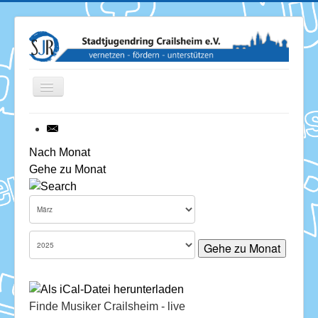
Toggle
Navigation
News
Nach Monat
Gehe zu Monat
Termine
Über uns
Mitglieder
Gehe zu Monat
Förderung
Services
Finde Musiker Crailsheim - live