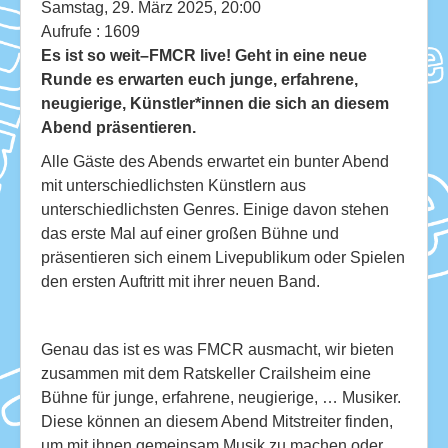
Download
Samstag, 29. März 2025, 20:00
Aufrufe
: 1609
Ausleihe
Es ist so weit–FMCR live! Geht in eine neue
Runde es erwarten euch junge, erfahrene,
Ratskeller
neugierige, Künstler*innen die sich an diesem
Abend präsentieren.
Alle Gäste des Abends erwartet ein bunter Abend
mit unterschiedlichsten Künstlern aus
unterschiedlichsten Genres. Einige davon stehen
das erste Mal auf einer großen Bühne und
präsentieren sich einem Livepublikum oder Spielen
den ersten Auftritt mit ihrer neuen Band.
Genau das ist es was FMCR ausmacht, wir bieten
zusammen mit dem Ratskeller Crailsheim eine
Bühne für junge, erfahrene, neugierige, … Musiker.
Diese können an diesem Abend Mitstreiter finden,
um mit ihnen gemeinsam Musik zu machen oder