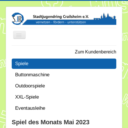
Toggle
Navigation
Zum Kundenbereich
News
Spiele
Termine
Buttonmaschine
Über uns
Outdoorspiele
Mitglieder
XXL-Spiele
Förderung
Eventausleihe
Services
Spiel des Monats Mai 2023