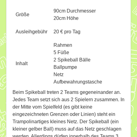
Download
90cm Durchmesser
Ausleihe
Größe
20cm Höhe
Ratskeller
Ausleihgebühr
20 € pro Tag
Rahmen
5 Füße
2 Spikeball Bälle
Inhalt
Ballpumpe
Netz
Aufbewahrungstasche
Beim Spikeball treten 2 Teams gegeneinander an.
Jedes Team setzt sich aus 2 Spielern zusammen. In
der Mitte vom Spielfeld (es gibt keine
eingezeichneten Grenzen oder Linien) steht ein
Trampolinartiges kleines Netz. Der Spikeball (ein
kleiner gelber Ball) muss auf das Netz geschlagen
werden. Allerdings dürfen innerhalb des Teams 3