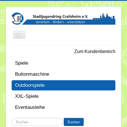
Toggle
Navigation
Zum Kundenbereich
News
Spiele
Termine
Buttonmaschine
Über uns
Outdoorspiele
Mitglieder
XXL-Spiele
Förderung
Eventausleihe
Services
Suchen
Suchen
...